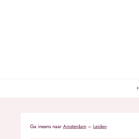
Spring
naar
de
inhoud
Ga ineens naar
Amsterdam
–
Leiden